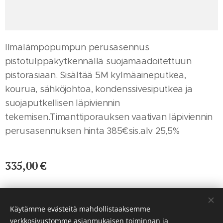
Ilmalämpöpumpun perusasennus
pistotulppakytkennällä suojamaadoitettuun
pistorasiaan. Sisältää 5M kylmäaineputkea,
kourua, sähköjohtoa, kondenssivesiputkea ja
suojaputkellisen läpiviennin
tekemisen.Timanttiporauksen vaativan läpiviennin
perusasennuksen hinta 385€sis.alv 25,5%
335,00
€
Käytämme evästeitä mahdollistaaksemme
Pexels
palvelun toimittamat kuvat
verkkosivustomme asianmukaisen toiminnan ja