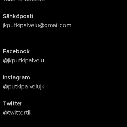
Sähköposti
jkputkipalvelu@gmail.com
Facebook
@jkputkipalvelu
Instagram
@putkipalvelujk
Twitter
@twittertili